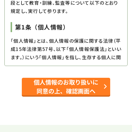
段として教育・訓練、監査等について以下のとおり
規定し、実行して参ります。
第1条
（個人情報）
「個人情報」とは、個人情報の保護に関する法律（平
成15年法律第57号、以下「個人情報保護法」といい
ます。）にいう「個人情報」を指し、生存する個人に関
する情報であって、当該情報に含まれる氏名、生年
月日その他の記述等により特定の個人を識別でき
個人情報のお取り扱いに
るもの又は個人識別符号が含まれるものを指しま
す。
同意の上、確認画面へ
第2条
（個人情報の取得と利用）
当社は、以下の目的に必要な範囲で、ご本人の個⼈
情報を取得し、取得した情報を利用させていただき