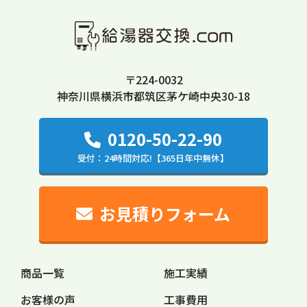
ます。以下の⽬的の範囲を超えて個⼈情報を利⽤
する場合には、事前に適切な⽅法でご本人からの
同意を得るものとします。
〒224-0032
(1)
ご注文の確認、照会
神奈川県横浜市都筑区茅ケ崎中央30-18
(2)
商品発送の確認、照会
(3)
お問い合わせへの対応
0120-50-22-90
(4)
求人採用における面接の日時および、選考結果
受付：24時間対応!【365日年中無休】
の連絡
(5)
取得した閲覧・購買履歴等の情報を分析し、ユ
ーザーに適した新商品・サービスをお知らせするた
お見積りフォーム
めのユーザーが利用しているサービスの新機能や更
新情報、キャンペーン情報などをメール送付による
ご案内
商品一覧
施工実績
(6)
ユーザーが利用しているサービスのメンテナン
お客様の声
工事費用
スなど、必要に応じたご連絡をするため