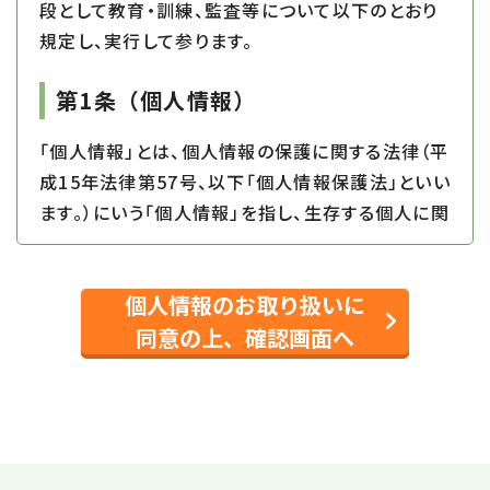
段として教育・訓練、監査等について以下のとおり
規定し、実行して参ります。
第1条
（個人情報）
「個人情報」とは、個人情報の保護に関する法律（平
成15年法律第57号、以下「個人情報保護法」といい
ます。）にいう「個人情報」を指し、生存する個人に関
する情報であって、当該情報に含まれる氏名、生年
月日その他の記述等により特定の個人を識別でき
個人情報のお取り扱いに
るもの又は個人識別符号が含まれるものを指しま
す。
同意の上、確認画面へ
第2条
（個人情報の取得と利用）
当社は、以下の目的に必要な範囲で、ご本人の個⼈
情報を取得し、取得した情報を利用させていただき