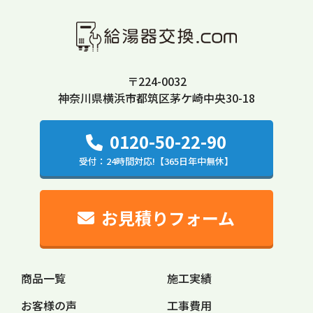
ます。以下の⽬的の範囲を超えて個⼈情報を利⽤
する場合には、事前に適切な⽅法でご本人からの
同意を得るものとします。
〒224-0032
(1)
ご注文の確認、照会
神奈川県横浜市都筑区茅ケ崎中央30-18
(2)
商品発送の確認、照会
(3)
お問い合わせへの対応
0120-50-22-90
(4)
求人採用における面接の日時および、選考結果
受付：24時間対応!【365日年中無休】
の連絡
(5)
取得した閲覧・購買履歴等の情報を分析し、ユ
ーザーに適した新商品・サービスをお知らせするた
お見積りフォーム
めのユーザーが利用しているサービスの新機能や更
新情報、キャンペーン情報などをメール送付による
ご案内
商品一覧
施工実績
(6)
ユーザーが利用しているサービスのメンテナン
お客様の声
工事費用
スなど、必要に応じたご連絡をするため