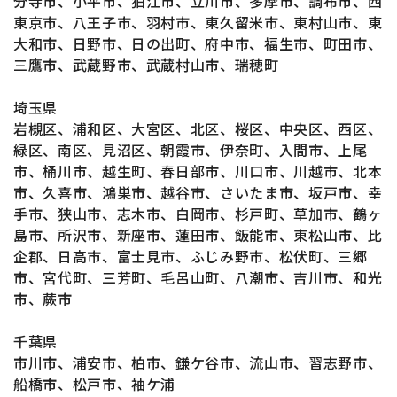
分寺市、小平市、狛江市、立川市、多摩市、調布市、西
東京市、八王子市、羽村市、東久留米市、東村山市、東
大和市、日野市、日の出町、府中市、福生市、町田市、
三鷹市、武蔵野市、武蔵村山市、瑞穂町
埼玉県
岩槻区、浦和区、大宮区、北区、桜区、中央区、西区、
緑区、南区、見沼区、朝霞市、伊奈町、入間市、上尾
市、桶川市、越生町、春日部市、川口市、川越市、北本
市、久喜市、鴻巣市、越谷市、さいたま市、坂戸市、幸
手市、狭山市、志木市、白岡市、杉戸町、草加市、鶴ヶ
島市、所沢市、新座市、蓮田市、飯能市、東松山市、比
企郡、日高市、富士見市、ふじみ野市、松伏町、三郷
市、宮代町、三芳町、毛呂山町、八潮市、吉川市、和光
市、蕨市
千葉県
市川市、浦安市、柏市、鎌ケ谷市、流山市、習志野市、
船橋市、松戸市、袖ケ浦