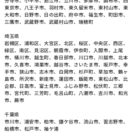
分寺市、小平市、狛江市、立川市、多摩市、調布市、西
東京市、八王子市、羽村市、東久留米市、東村山市、東
大和市、日野市、日の出町、府中市、福生市、町田市、
三鷹市、武蔵野市、武蔵村山市、瑞穂町
埼玉県
岩槻区、浦和区、大宮区、北区、桜区、中央区、西区、
緑区、南区、見沼区、朝霞市、伊奈町、入間市、上尾
市、桶川市、越生町、春日部市、川口市、川越市、北本
市、久喜市、鴻巣市、越谷市、さいたま市、坂戸市、幸
手市、狭山市、志木市、白岡市、杉戸町、草加市、鶴ヶ
島市、所沢市、新座市、蓮田市、飯能市、東松山市、比
企郡、日高市、富士見市、ふじみ野市、松伏町、三郷
市、宮代町、三芳町、毛呂山町、八潮市、吉川市、和光
市、蕨市
千葉県
市川市、浦安市、柏市、鎌ケ谷市、流山市、習志野市、
船橋市、松戸市、袖ケ浦