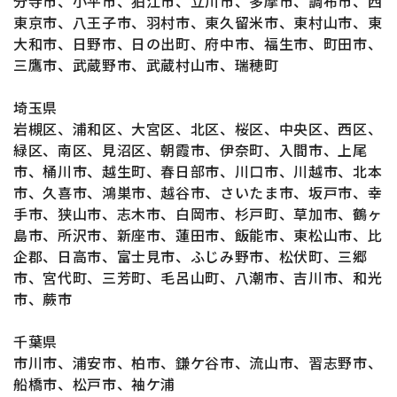
分寺市、小平市、狛江市、立川市、多摩市、調布市、西
東京市、八王子市、羽村市、東久留米市、東村山市、東
大和市、日野市、日の出町、府中市、福生市、町田市、
三鷹市、武蔵野市、武蔵村山市、瑞穂町
埼玉県
岩槻区、浦和区、大宮区、北区、桜区、中央区、西区、
緑区、南区、見沼区、朝霞市、伊奈町、入間市、上尾
市、桶川市、越生町、春日部市、川口市、川越市、北本
市、久喜市、鴻巣市、越谷市、さいたま市、坂戸市、幸
手市、狭山市、志木市、白岡市、杉戸町、草加市、鶴ヶ
島市、所沢市、新座市、蓮田市、飯能市、東松山市、比
企郡、日高市、富士見市、ふじみ野市、松伏町、三郷
市、宮代町、三芳町、毛呂山町、八潮市、吉川市、和光
市、蕨市
千葉県
市川市、浦安市、柏市、鎌ケ谷市、流山市、習志野市、
船橋市、松戸市、袖ケ浦