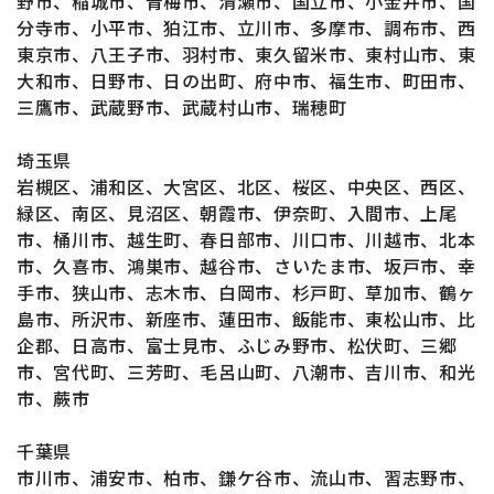
野市、稲城市、青梅市、清瀬市、国立市、小金井市、国
分寺市、小平市、狛江市、立川市、多摩市、調布市、西
東京市、八王子市、羽村市、東久留米市、東村山市、東
大和市、日野市、日の出町、府中市、福生市、町田市、
三鷹市、武蔵野市、武蔵村山市、瑞穂町
埼玉県
岩槻区、浦和区、大宮区、北区、桜区、中央区、西区、
緑区、南区、見沼区、朝霞市、伊奈町、入間市、上尾
市、桶川市、越生町、春日部市、川口市、川越市、北本
市、久喜市、鴻巣市、越谷市、さいたま市、坂戸市、幸
手市、狭山市、志木市、白岡市、杉戸町、草加市、鶴ヶ
島市、所沢市、新座市、蓮田市、飯能市、東松山市、比
企郡、日高市、富士見市、ふじみ野市、松伏町、三郷
市、宮代町、三芳町、毛呂山町、八潮市、吉川市、和光
市、蕨市
千葉県
市川市、浦安市、柏市、鎌ケ谷市、流山市、習志野市、