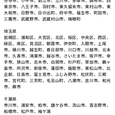
分寺市、小平市、狛江市、立川市、多摩市、調布市、西
東京市、八王子市、羽村市、東久留米市、東村山市、東
大和市、日野市、日の出町、府中市、福生市、町田市、
三鷹市、武蔵野市、武蔵村山市、瑞穂町
埼玉県
岩槻区、浦和区、大宮区、北区、桜区、中央区、西区、
緑区、南区、見沼区、朝霞市、伊奈町、入間市、上尾
市、桶川市、越生町、春日部市、川口市、川越市、北本
市、久喜市、鴻巣市、越谷市、さいたま市、坂戸市、幸
手市、狭山市、志木市、白岡市、杉戸町、草加市、鶴ヶ
島市、所沢市、新座市、蓮田市、飯能市、東松山市、比
企郡、日高市、富士見市、ふじみ野市、松伏町、三郷
市、宮代町、三芳町、毛呂山町、八潮市、吉川市、和光
市、蕨市
千葉県
市川市、浦安市、柏市、鎌ケ谷市、流山市、習志野市、
船橋市、松戸市、袖ケ浦