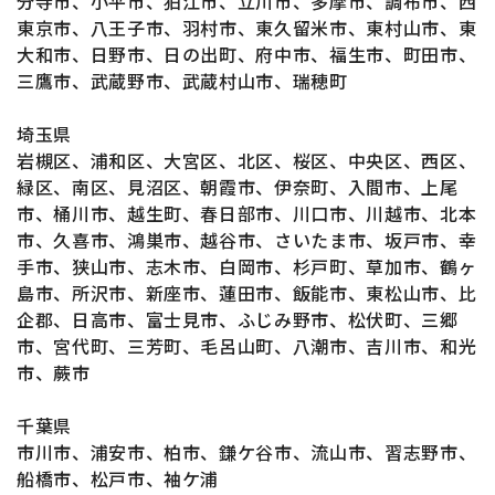
分寺市、小平市、狛江市、立川市、多摩市、調布市、西
東京市、八王子市、羽村市、東久留米市、東村山市、東
大和市、日野市、日の出町、府中市、福生市、町田市、
三鷹市、武蔵野市、武蔵村山市、瑞穂町
埼玉県
岩槻区、浦和区、大宮区、北区、桜区、中央区、西区、
緑区、南区、見沼区、朝霞市、伊奈町、入間市、上尾
市、桶川市、越生町、春日部市、川口市、川越市、北本
市、久喜市、鴻巣市、越谷市、さいたま市、坂戸市、幸
手市、狭山市、志木市、白岡市、杉戸町、草加市、鶴ヶ
島市、所沢市、新座市、蓮田市、飯能市、東松山市、比
企郡、日高市、富士見市、ふじみ野市、松伏町、三郷
市、宮代町、三芳町、毛呂山町、八潮市、吉川市、和光
市、蕨市
千葉県
市川市、浦安市、柏市、鎌ケ谷市、流山市、習志野市、
船橋市、松戸市、袖ケ浦