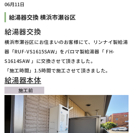
06月11日
給湯器交換 横浜市瀬谷区
給湯器交換
横浜市瀬谷区
に
お住まいのお客様
にて、リンナイ製
給湯
器「RUF-VS1615SAW
」をパロマ
製給湯器「 FH-
S1614SAW
」に交換させて頂きました。
「施工時間」1.5時間で施工させて頂きました。
給湯器本体
施工前