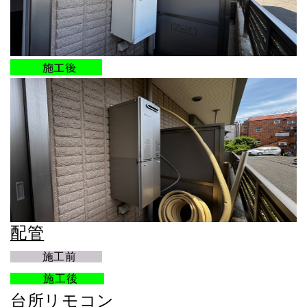
施工後
配管
施工前
施工後
台所リモコン