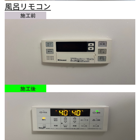
風呂リモコ
ン
施工前
施工後