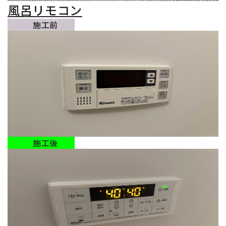
風呂リモコ
ン
施工前
施工後